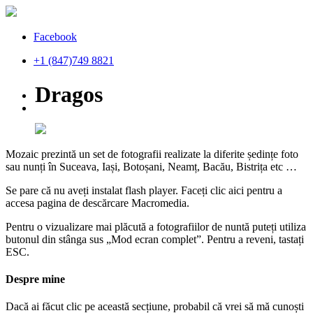
Facebook
+1 (847)749 8821
Dragos
Mozaic prezintă un set de fotografii realizate la diferite ședințe foto
sau nunți în Suceava, Iași, Botoșani, Neamț, Bacău, Bistrița etc …
Se pare că nu aveți instalat flash player. Faceți clic aici pentru a
accesa pagina de descărcare Macromedia.
Pentru o vizualizare mai plăcută a fotografiilor de nuntă puteți utiliza
butonul din stânga sus „Mod ecran complet”. Pentru a reveni, tastați
ESC.
Despre mine
Dacă ai făcut clic pe această secțiune, probabil că vrei să mă cunoști