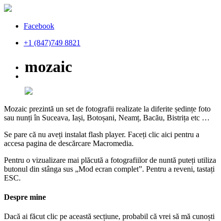
Facebook
+1 (847)749 8821
mozaic
Mozaic prezintă un set de fotografii realizate la diferite ședințe foto
sau nunți în Suceava, Iași, Botoșani, Neamț, Bacău, Bistrița etc …
Se pare că nu aveți instalat flash player. Faceți clic aici pentru a
accesa pagina de descărcare Macromedia.
Pentru o vizualizare mai plăcută a fotografiilor de nuntă puteți utiliza
butonul din stânga sus „Mod ecran complet”. Pentru a reveni, tastați
ESC.
Despre mine
Dacă ai făcut clic pe această secțiune, probabil că vrei să mă cunoști