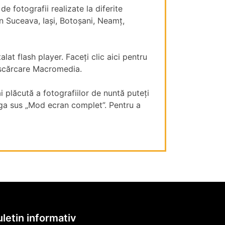
e fotografii realizate la diferite
în Suceava, Iași, Botoșani, Neamț,
alat flash player. Faceți clic aici pentru
scărcare Macromedia.
i plăcută a fotografiilor de nuntă puteți
nga sus „Mod ecran complet”. Pentru a
letin informativ