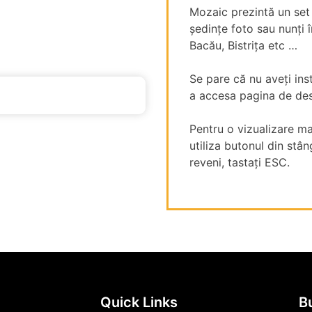
Mozaic prezintă un set d
ședințe foto sau nunți 
Bacău, Bistrița etc …
Se pare că nu aveți inst
a accesa pagina de de
Pentru o vizualizare ma
utiliza butonul din stâ
reveni, tastați ESC.
Quick Links
Bu