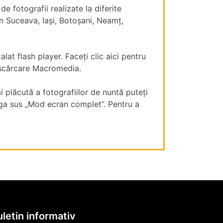
e fotografii realizate la diferite
în Suceava, Iași, Botoșani, Neamț,
alat flash player. Faceți clic aici pentru
scărcare Macromedia.
i plăcută a fotografiilor de nuntă puteți
nga sus „Mod ecran complet”. Pentru a
letin informativ