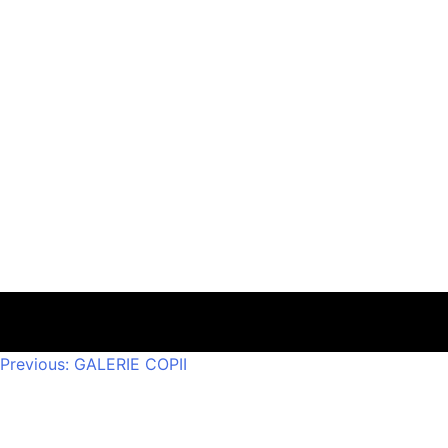
Post
Previous:
GALERIE COPII
navigation