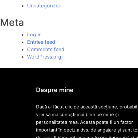
Uncategorized
Meta
Log in
Entries feed
Comments feed
WordPress.org
Despre mine
Dacă ai făcut clic pe această secțiune, probabil
vrei să mă cunoști mai bine pe mine și
personalitatea mea. Acesta poate fi un factor
important în decizia dvs. de angajare și sunt to
de acord! Vom petrece multe ore împreună și a