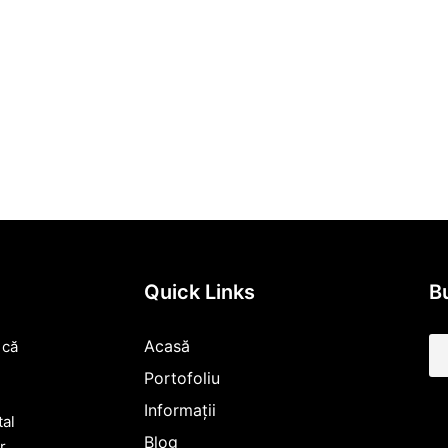
Quick Links
Bu
Acasă
 că
Portofoliu
Informații
tal
Blog
r