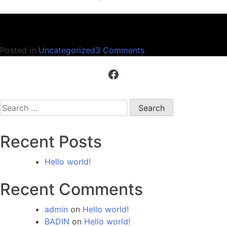
on
Posted in
Uncategorized
3 Comments
Hello
Facebook
world!
Search
for:
Recent Posts
Hello world!
Recent Comments
admin
on
Hello world!
BADIN
on
Hello world!